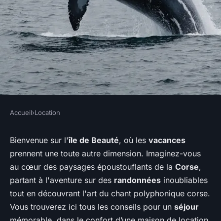
Accueil
›
Location
LOCATION
Quels conseils pour louer une
Bienvenue sur l'
île de Beauté
, où les
vacances
prennent une toute autre dimension. Imaginez-vous
maison de vacances en Corse
au cœur des paysages époustouflants de la
Corse
,
avec des cours de chant
partant à l'aventure sur des
randonnées
inoubliables
polyphonique et des
tout en découvrant l'art du chant polyphonique corse.
randonnées guidées?
Vous trouverez ici tous les conseils pour un
séjour
mémorable, dans le confort d’une maison de location