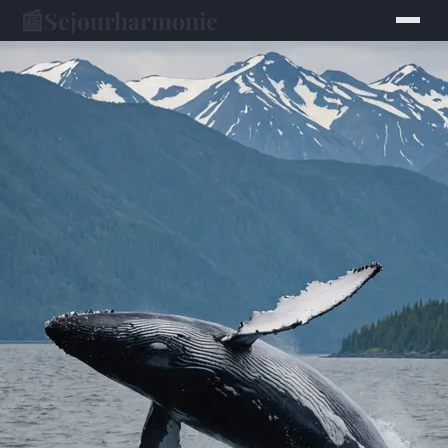
📰
Sejourharmonie