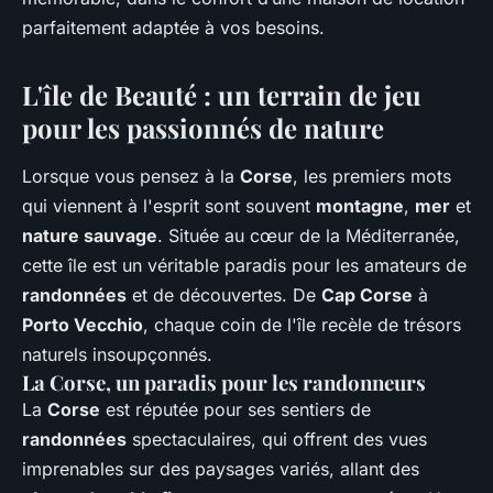
Oscar
•
19 juin 2024
•
6 min de lecture
parfaitement adaptée à vos besoins.
L'île de Beauté : un terrain de jeu
pour les passionnés de nature
Lorsque vous pensez à la
Corse
, les premiers mots
qui viennent à l'esprit sont souvent
montagne
,
mer
et
nature sauvage
. Située au cœur de la Méditerranée,
cette île est un véritable paradis pour les amateurs de
randonnées
et de découvertes. De
Cap Corse
à
Porto Vecchio
, chaque coin de l'île recèle de trésors
naturels insoupçonnés.
La Corse, un paradis pour les randonneurs
La
Corse
est réputée pour ses sentiers de
randonnées
spectaculaires, qui offrent des vues
imprenables sur des paysages variés, allant des