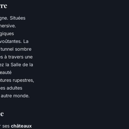
rre
ne. Situées
mersive.
ogiques
nvoûtantes. La
n tunnel sombre
s à travers une
z la Salle de la
beauté
tures rupestres,
les adultes
n autre monde.
ne
r ses
châteaux