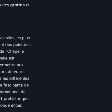
rs des
grottes
et
es sites les plus
ent des peintures
 de "Chapelle
inale est
permettre aux
Lors de votre
 les différentes
re fascinante de
ternational de
rt
préhistorique.
monde entier.