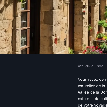
Accueil
›
Tourisme
TOURISME
Comment planifier u
Vous rêvez de r
naturelles de la
grottes préhistoriq
vallée
de la Dor
nature et de cul
de votre voyage