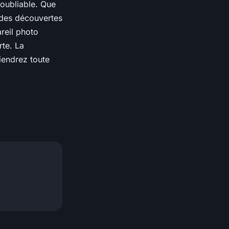
noubliable. Que
des découvertes
reil photo
rte. La
iendrez toute