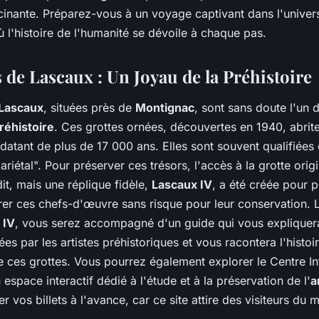
scinante. Préparez-vous à un voyage captivant dans l'unive
ù l'histoire de l'humanité se dévoile à chaque pas.
 de Lascaux : Un Joyau de la Préhistoire
 Lascaux
, situées près de
Montignac
, sont sans doute l'un d
réhistoire
. Ces grottes ornées, découvertes en 1940, abrit
datant de plus de 17 000 ans. Elles sont souvent qualifiées
pariétal". Pour préserver ces trésors, l'accès à la grotte orig
it, mais une réplique fidèle,
Lascaux IV
, a été créée pour 
irer ces chefs-d'œuvre sans risque pour leur conservation. 
 IV
, vous serez accompagné d'un guide qui vous expliquera
sées par les artistes préhistoriques et vous racontera l'histoi
e ces grottes. Vous pourrez également explorer le Centre In
 espace interactif dédié à l'étude et à la préservation de l'
a
r vos billets à l'avance, car ce site attire des visiteurs du 