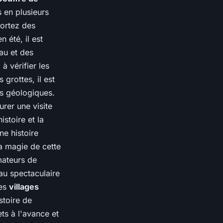
s en plusieurs
portez des
 été, il est
au et des
à vérifier les
 grottes, il est
ns géologiques.
rer une visite
stoire et la
ne histoire
la magie de cette
mateurs de
u spectaculaire
les
villages
stoire de
ts à l'avance et