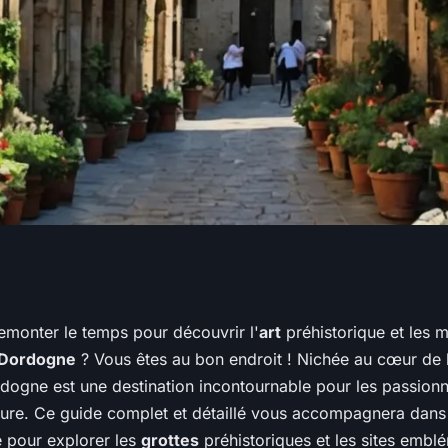
ne visite des
emonter le temps pour découvrir l'
art
préhistorique et les m
Dordogne
? Vous êtes au bon endroit ! Nichée au cœur de l
ues en Dordogne,
dogne est une destination incontournable pour les passionné
ture. Ce guide complet et détaillé vous accompagnera dans l
 pour explorer les
grottes
préhistoriques et les sites embl