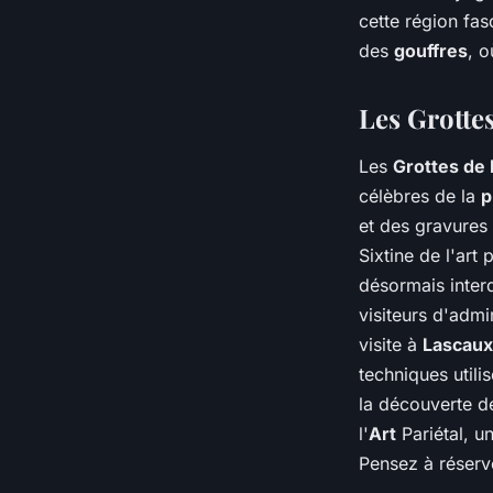
France ?
cette région fa
des
gouffres
, o
Oscar
•
19 juin 2024
•
6 min de lecture
Les Grottes
Les
Grottes de
célèbres de la
p
et des gravures 
Sixtine de l'art 
désormais interd
visiteurs d'adm
visite à
Lascaux
techniques utili
la découverte d
l'
Art
Pariétal, un
Pensez à réserve