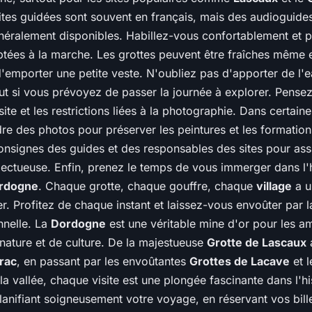
sites guidées sont souvent en français, mais des audioguide
néralement disponibles. Habillez-vous confortablement et 
tées à la marche. Les grottes peuvent être fraîches même en
'emporter une petite veste. N'oubliez pas d'apporter de l'e
out si vous prévoyez de passer la journée à explorer. Pensez 
ite et les restrictions liées à la photographie. Dans certaines
dre des photos pour préserver les peintures et les formatio
onsignes des guides et des responsables des sites pour assu
ectueuse. Enfin, prenez le temps de vous immerger dans l'hi
rdogne
. Chaque grotte, chaque gouffre, chaque
village
a u
r. Profitez de chaque instant et laissez-vous envoûter par 
nnelle. La
Dordogne
est une véritable mine d'or pour les a
 nature et de culture. De la majestueuse
Grotte de Lascaux
a
rac
, en passant par les envoûtantes
Grottes de Lacave
et 
la vallée, chaque visite est une plongée fascinante dans l'hi
lanifiant soigneusement votre voyage, en réservant vos bille