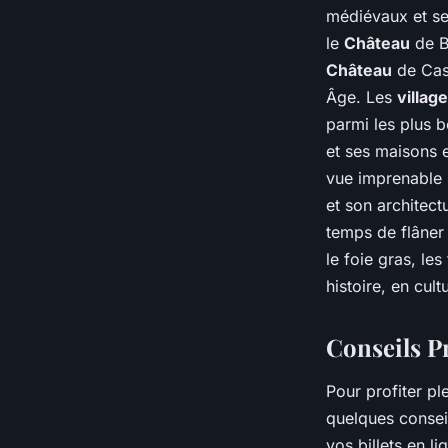
médiévaux et s
le
Château
de B
Château
de Cast
Âge. Les
villag
parmi les plus 
et ses maisons 
vue imprenable 
et son architec
temps de flâner
le foie gras, les
histoire, en cul
Conseils P
Pour profiter pl
quelques conseil
vos billets en l