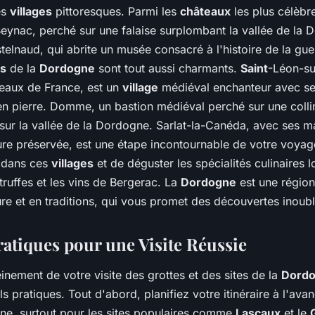
es
villages
pittoresques. Parmi les
châteaux
les plus célèbre
eynac, perché sur une falaise surplombant la vallée de la D
elnaud, qui abrite un musée consacré à l'histoire de la gu
es
de la
Dordogne
sont tout aussi charmants.
Saint
-Léon-su
beaux de France, est un
village
médiéval enchanteur avec se
en pierre. Domme, un bastion médiéval perché sur une collin
sur la vallée de la Dordogne. Sarlat-la-Canéda, avec ses 
ture préservée, est une étape incontournable de votre voyag
 dans ces
villages
et de déguster les spécialités culinaires
 truffes et les vins de Bergerac. La
Dordogne
est une région
ture et en traditions, qui vous promet des découvertes inoubl
ratiques pour une Visite Réussie
einement de votre visite des grottes et des sites de la
Dord
s pratiques. Tout d'abord, planifiez votre itinéraire à l'ava
igne, surtout pour les sites populaires comme
Lascaux
et le