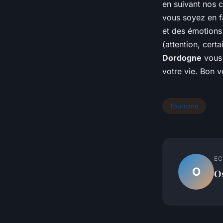
en suivant nos c
vous soyez en f
et des émotions 
(attention, cert
Dordogne
vous 
votre vie. Bon v
Tourisme
EC
O
O