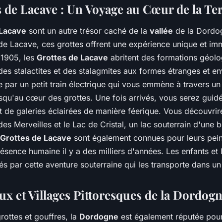
s de Lacave : Un Voyage au Cœur de la Te
 Lacave
sont un autre trésor caché de la
vallée
de la Dordog
e Lacave, ces grottes offrent une expérience unique et im
 1905, les
Grottes de Lacave
abritent des formations géol
des stalactites et des stalagmites aux formes étranges et e
 par un petit train électrique qui vous emmène à travers u
squ'au cœur des grottes. Une fois arrivés, vous serez guidé
et de galeries éclairées de manière féerique. Vous découvrire
 des Merveilles et le Lac de Cristal, un lac souterrain d'une 
Grottes de Lacave
sont également connues pour leurs pein
ésence humaine il y a des milliers d'années. Les enfants et 
és par cette aventure souterraine qui les transporte dans u
ux et Villages Pittoresques de la Dordog
rottes et gouffres, la
Dordogne
est également réputée pou