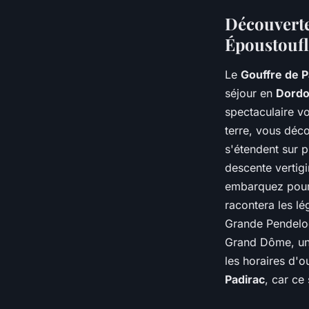
Découverte
Époustoufl
Le
Gouffre de P
séjour en
Dord
spectaculaire v
terre, vous déco
s'étendent sur p
descente vertig
embarquez pour 
racontera les lé
Grande Pendeloqu
Grand Dôme, une
les horaires d'o
Padirac
, car ce 