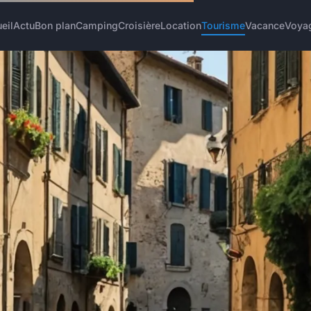
eil
Actu
Bon plan
Camping
Croisière
Location
Tourisme
Vacance
Voya