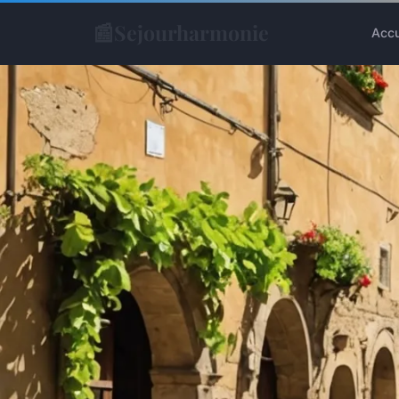
📰
Sejourharmonie
Accu