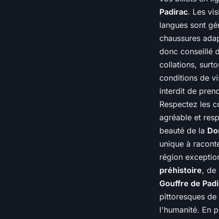
Padirac
. Les vi
langues sont gé
chaussures adap
donc conseillé d
collations, surt
conditions de vis
interdit de pren
Respectez les c
agréable et resp
beauté de la
Do
unique à raconte
région exceptio
préhistoire
, de
Gouffre de Padi
pittoresques de 
l'humanité. En p