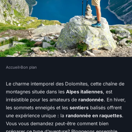
Accueil
›
Bon plan
BON PLAN
Comment organiser une
Le charme intemporel des Dolomites, cette chaîne de
montagnes située dans les
Alpes italiennes
, est
randonnée en raquettes dans
irrésistible pour les amateurs de
randonnée
. En hiver,
les montagnes des Dolomites
les sommets enneigés et les
sentiers
balisés offrent
italiennes?
une expérience unique : la
randonnée en raquettes
.
Vous vous demandez peut-être comment bien
Oscar
•
19 juin 2024
•
5 min de lecture
préparer ce type d’aventure? Plongeons ensemble