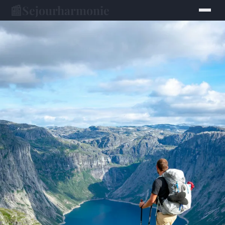
📰
Sejourharmonie