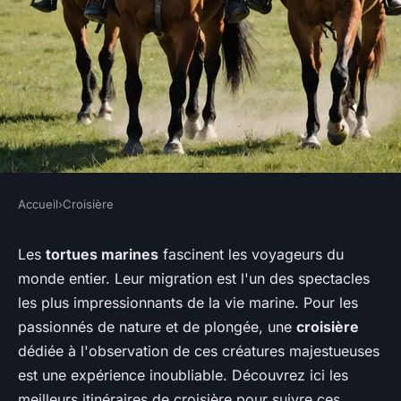
Accueil
›
Croisière
CROISIÈRE
Quels sont les meilleurs
Les
tortues marines
fascinent les voyageurs du
monde entier. Leur migration est l'un des spectacles
itinéraires de croisière pour
les plus impressionnants de la vie marine. Pour les
observer les migrations des
passionnés de nature et de plongée, une
croisière
tortues marines?
dédiée à l'observation de ces créatures majestueuses
est une expérience inoubliable. Découvrez ici les
Oscar
•
19 juin 2024
•
4 min de lecture
meilleurs itinéraires de croisière pour suivre ces