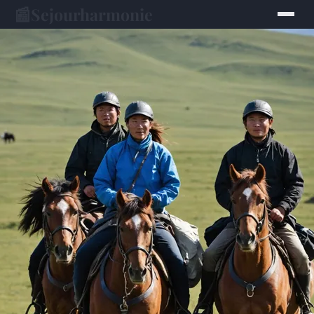
📰
Sejourharmonie