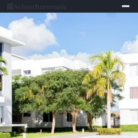
📰
Sejourharmonie