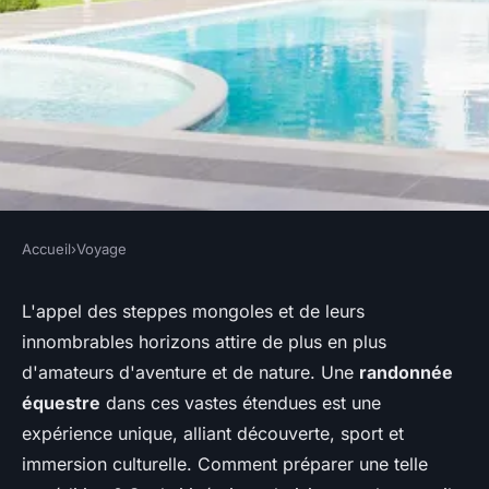
Accueil
›
Voyage
VOYAGE
Comment organiser une
L'appel des steppes mongoles et de leurs
innombrables horizons attire de plus en plus
randonnée équestre dans les
d'amateurs d'aventure et de nature. Une
randonnée
steppes de Mongolie :
équestre
dans ces vastes étendues est une
itinéraires et conseils ?
expérience unique, alliant découverte, sport et
immersion culturelle. Comment préparer une telle
Ayden
•
30 juin 2024
•
9 min de lecture