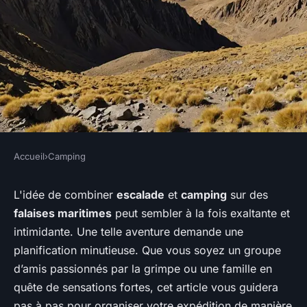
Accueil
›
Camping
CAMPING
Comment organiser un
L'idée de combiner
escalade
et
camping
sur des
falaises maritimes
peut sembler à la fois exaltante et
camping pour une expédition
intimidante. Une telle aventure demande une
d'escalade sur des falaises
planification minutieuse. Que vous soyez un groupe
maritimes?
d’amis passionnés par la grimpe ou une famille en
quête de sensations fortes, cet article vous guidera
Oscar
•
19 juin 2024
•
6 min de lecture
pas à pas pour organiser votre expédition de manière