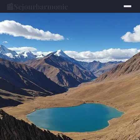
📰
Sejourharmonie