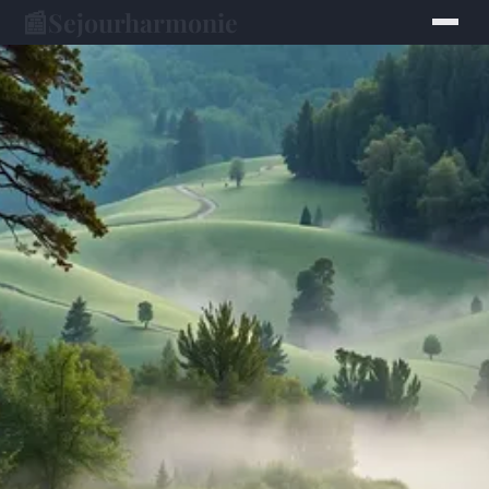
📰
Sejourharmonie