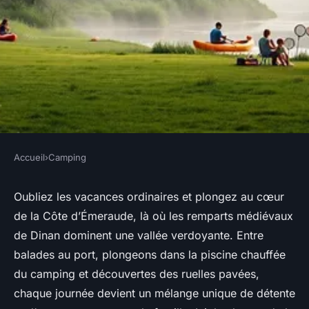
Accueil
›
Camping
CAMPING
Explorez le camping à dinan :
Oubliez les vacances ordinaires et plongez au cœur
de la Côte d’Émeraude, là où les remparts médiévaux
loisirs et sérénité en famille
de Dinan dominent une vallée verdoyante. Entre
balades au port, plongeons dans la piscine chauffée
Oscar
•
17 janvier 2026
•
8 min de lecture
du camping et découvertes des ruelles pavées,
chaque journée devient un mélange unique de détente